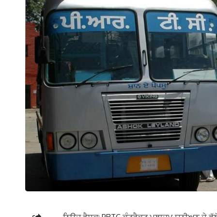
ਨਿਊਜ਼ ਡੈਸਕ: PRTC ਕੰਟਰੈਕਟ ਮੁਲਾਜ਼ਮ ਯੂਨੀਅਨ ਦੇ ਵੱਲੋਂ