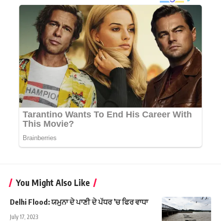
You Might Also Like
Delhi Flood: ਯਮੁਨਾ ਦੇ ਪਾਣੀ ਦੇ ਪੱਧਰ ’ਚ ਫਿਰ ਵਾਧਾ
July 17, 2023