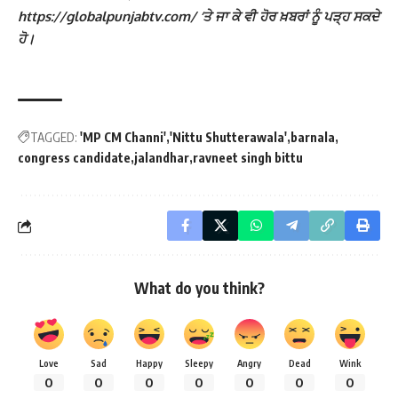
https://globalpunjabtv.com/ ‘ਤੇ ਜਾ ਕੇ ਵੀ ਹੋਰ ਖ਼ਬਰਾਂ ਨੂੰ ਪੜ੍ਹ ਸਕਦੇ
ਹੋ।
TAGGED:
'MP CM Channi'
'Nittu Shutterawala'
barnala
congress candidate
jalandhar
ravneet singh bittu
What do you think?
Love
Sad
Happy
Sleepy
Angry
Dead
Wink
0
0
0
0
0
0
0