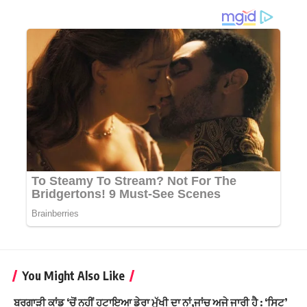
You Might Also Like
ਬਰਗਾੜੀ ਕਾਂਡ ‘ਚੋਂ ਨਹੀਂ ਹਟਾਇਆ ਡੇਰਾ ਮੁੱਖੀ ਦਾ ਨਾਂ,ਜਾਂਚ ਅਜੇ ਜਾਰੀ ਹੈ : ‘ਸਿਟ’