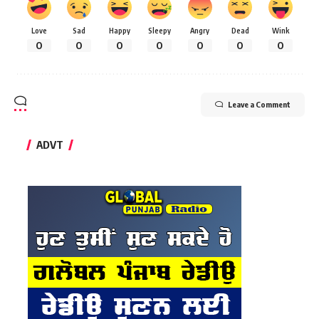
Love
Sad
Happy
Sleepy
Angry
Dead
Wink
0
0
0
0
0
0
0
Leave a Comment
ADVT