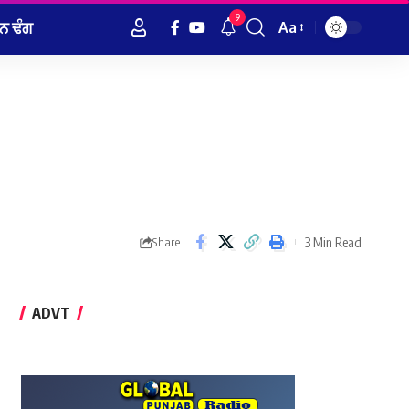
9
ਨ ਢੰਗ
Aa
Font
Resizer
3 Min Read
Share
ADVT