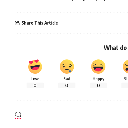
Share This Article
What do 
Love
Sad
Happy
S
0
0
0