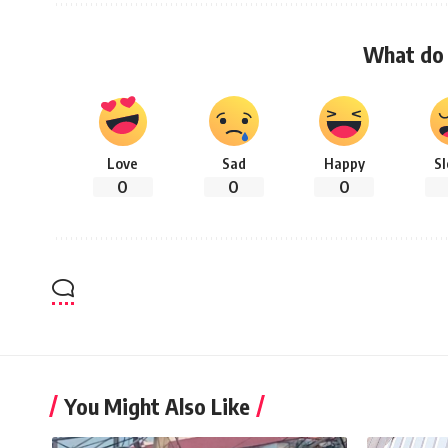
What do 
Love
Sad
Happy
S
0
0
0
You Might Also Like