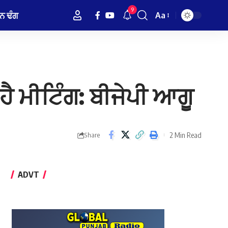
9
ਨ ਢੰਗ
Aa
Font
Resizer
ੀ ਹੈ ਮੀਟਿੰਗ: ਬੀਜੇਪੀ ਆਗੂ
2 Min Read
Share
ADVT