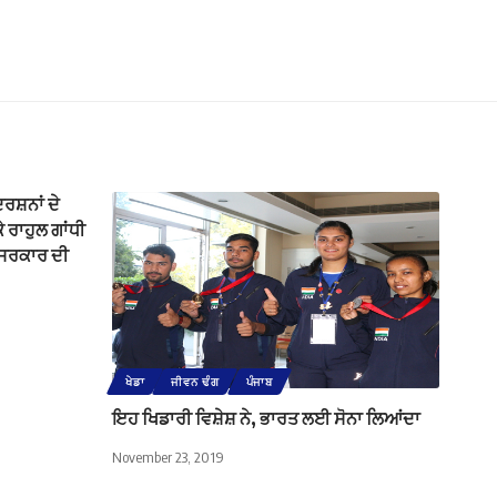
ਦਰਸ਼ਨਾਂ ਦੇ
ੇ ਰਾਹੁਲ ਗਾਂਧੀ
ੀ. ਸਰਕਾਰ ਦੀ
ਖੇਡਾ
ਜੀਵਨ ਢੰਗ
ਪੰਜਾਬ
ਇਹ ਖਿਡਾਰੀ ਵਿਸ਼ੇਸ਼ ਨੇ, ਭਾਰਤ ਲਈ ਸੋਨਾ ਲਿਆਂਦਾ
November 23, 2019