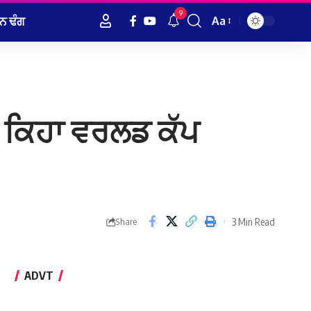
9
ਨ ਢੰਗ
Aa
Font
Resizer
ਲ: ਕਿਹਾ ਵਰਲਡ ਕੱਪ
3 Min Read
Share
ADVT