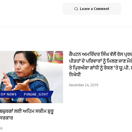
Leave a Comment
ਕੈਪਟਨ ਅਮਰਿੰਦਰ ਸਿੰਘ ਵੱਲੋਂ ਰੋਸ ਪ੍ਰ
ਪੀੜਤਾਂ ਦੇ ਪਰਿਵਾਰਾਂ ਨੂੰ ਮਿਲਣ ਜਾਣ ਮੌਕ
ਤੇ ਪ੍ਰਿਅੰਕਾ ਗਾਂਧੀ ਨੂੰ ਰੋਕਣ ‘ਤੇ ਯੂ.ਪ
ਨਿਖੇਧੀ
December 24, 2019
TOP NEWS
PUNJAB_GOVT
 ਬਜ਼ੁਰਗਾਂ ਲਈ ਅਹਿਮ ਸਕੀਮ ਸ਼ੁਰੂ
 ਸਰਕਾਰ
26