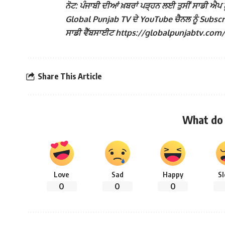
ਨੋਟ: ਪੰਜਾਬੀ ਦੀਆਂ ਖ਼ਬਰਾਂ ਪੜ੍ਹਨ ਲਈ ਤੁਸੀਂ ਸਾਡੀ ਐਪ ਨੂ
Global Punjab TV ਦੇ YouTube ਚੈਨਲ ਨੂੰ Subscribe
ਸਾਡੀ ਵੈੱਬਸਾਈਟ https://globalpunjabtv.com/ ‘ਤੇ ਜ
Share This Article
What do 
Love
Sad
Happy
S
0
0
0