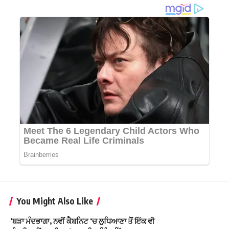
You Might Also Like
‘ਬੜਾ ਮੰਦਭਾਗਾ, ਨਵੀਂ ਕੈਬਨਿਟ ‘ਚ ਲੁਧਿਆਣਾ ਤੋਂ ਇੱਕ ਵੀ