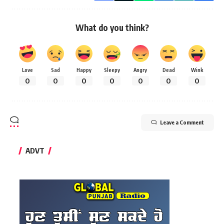
What do you think?
Love
Sad
Happy
Sleepy
Angry
Dead
Wink
0
0
0
0
0
0
0
Leave a Comment
ADVT