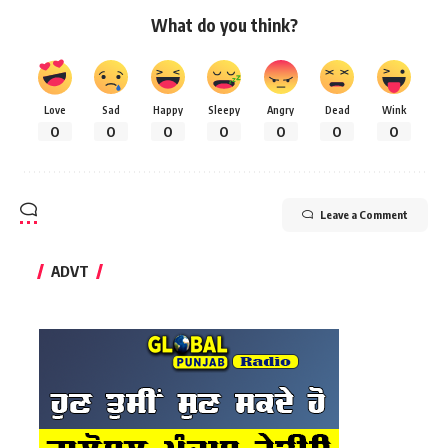
What do you think?
Love
Sad
Happy
Sleepy
Angry
Dead
Wink
0
0
0
0
0
0
0
Leave a Comment
ADVT