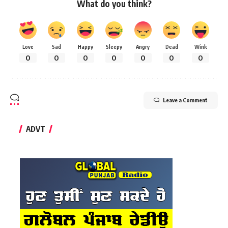
What do you think?
Love
Sad
Happy
Sleepy
Angry
Dead
Wink
0
0
0
0
0
0
0
Leave a Comment
ADVT