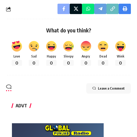
What do you think?
Love
Sad
Happy
Sleepy
Angry
Dead
Wink
0
0
0
0
0
0
0
Leave a Comment
ADVT