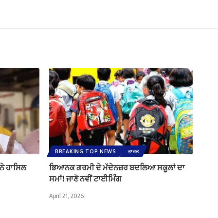
BREAKING TOP NEWS
ਭਾਰਤ
 ਨੇ ਹਾਸਿਲ
ਭਿਆਨਕ ਗਰਮੀ ਦੇ ਮੱਦੇਨਜ਼ਰ ਬਦਲਿਆ ਸਕੂਲਾਂ ਦਾ
ਸਮਾਂ! ਜਾਣੋ ਨਵੀਂ ਟਾਈਮਿੰਗ
April 21, 2026