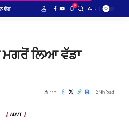
9
ਨ ਢੰਗ
Aa
Font
Resizer
 ਮਗਰੋਂ ਲਿਆ ਵੱਡਾ
2 Min Read
Share
ADVT