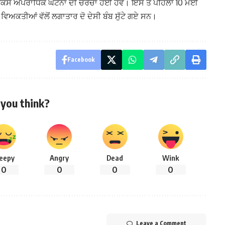
ੇ ਕਿਸੇ ਅਪਰਾਧਿਕ ਘਟਨਾ ਦੀ ਚਰਚਾ ਹੋਈ ਹੋਵੇ। ਇਸ ਤੋਂ ਪਹਿਲਾਂ 10 ਮਈ
ਤੇ ਵਿਅਕਤੀਆਂ ਵੱਲੋਂ ਲਗਾਤਾਰ ਦੋ ਦੇਸੀ ਬੰਬ ਸੁੱਟੇ ਗਏ ਸਨ।
Facebook
you think?
leepy
Angry
Dead
Wink
0
0
0
0
Leave a Comment