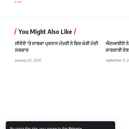
You Might Also Like
ਸੀਏਏ ‘ਤੇ ਸਾਬਕਾ ਪ੍ਰਧਾਨ ਮੰਤਰੀ ਨੇ ਫਿਰ ਘੇਰੀ ਮੋਦੀ
ਐਨਆਈਏ ਨੇ ਆ
ਸਰਕਾਰ
ਜਾਣਕਾਰੀ ਦੇ
January 20, 2020
September 17, 
By using this site, you agree to the
Privacy