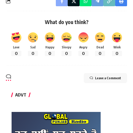
What do you think?
Love
Sad
Happy
Sleepy
Angry
Dead
Wink
0
0
0
0
0
0
0
Leave a Comment
ADVT