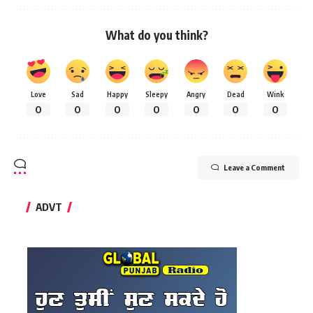
What do you think?
Love
Sad
Happy
Sleepy
Angry
Dead
Wink
0
0
0
0
0
0
0
Leave a Comment
ADVT