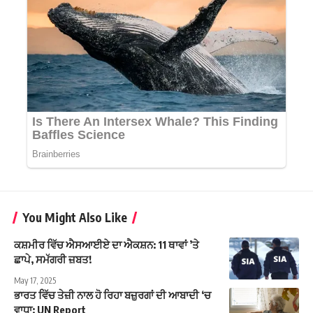
You Might Also Like
ਕਸ਼ਮੀਰ ਵਿੱਚ ਐਸਆਈਏ ਦਾ ਐਕਸ਼ਨ: 11 ਥਾਵਾਂ ’ਤੇ
ਛਾਪੇ, ਸਮੱਗਰੀ ਜ਼ਬਤ!
May 17, 2025
ਭਾਰਤ ਵਿੱਚ ਤੇਜ਼ੀ ਨਾਲ ਹੋ ਰਿਹਾ ਬਜ਼ੁਰਗਾਂ ਦੀ ਆਬਾਦੀ ‘ਚ
ਵਾਧਾ: UN Report