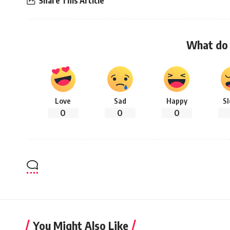
Share This Article
What do 
Love
Sad
Happy
S
0
0
0
You Might Also Like