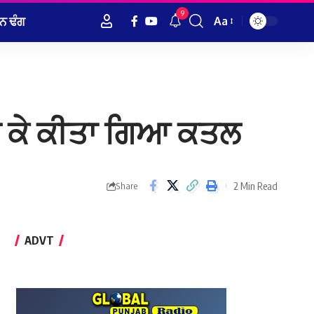
9
ਨ ਢੰਗ
Aa
Font
Resizer
ੱਢ ਕੇ ਕੀਤਾ ਗਿਆ ਕਤਲ
2 Min Read
Share
ADVT