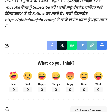
ਸਕਦੇ ਹੋ। ਜੇ ਤੁਸੀਂ ਵੀਡੀਓ ਵੇਖਣਾ ਚਾਹੁੰਦੇ ਹੋ ਤਾਂ Global Punjab TV ਦੇ
YouTube ਚੈਨਲ ਨੂੰ Subscribe ਕਰੋ। ਤੁਸੀਂ ਸਾਨੂੰ ਫੇਸਬੁੱਕ, ਟਵਿੱਟਰ ਅਤੇ
ਇੰਸਟਾਗ੍ਰਾਮ ‘ਤੇ ਵੀ Follow ਕਰ ਸਕਦੇ ਹੋ। ਸਾਡੀ ਵੈੱਬਸਾਈਟ
https://globalpunjabtv.com/ ‘ਤੇ ਜਾ ਕੇ ਵੀ ਹੋਰ ਖ਼ਬਰਾਂ ਨੂੰ ਪੜ੍ਹ ਸਕਦੇ
ਹੋ
What do you think?
Love
Sad
Happy
Sleepy
Angry
Dead
Wink
0
0
0
0
0
0
0
Leave a Comment