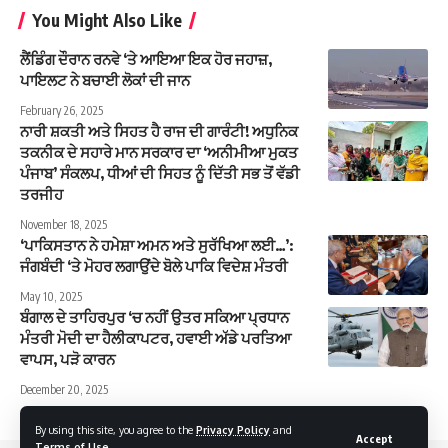
You Might Also Like
ਲੈਂਡਿੰਗ ਦੌਰਾਨ ਰਨਵੇ ‘ਤੇ ਆਇਆ ਇਕ ਹੋਰ ਜਹਾਜ਼,
ਪਾਇਲਟ ਨੇ ਬਚਾਈ ਲੋਕਾਂ ਦੀ ਜਾਨ
February 26, 2025
ਨਾਰੀ ਸ਼ਕਤੀ ਅਤੇ ਸਿਹਤ ਹੈ ਰਾਜ ਦੀ ਗਾਰੰਟੀ! ਅਧੁਨਿਕ
ਤਕਨੀਕ ਦੇ ਸਹਾਰੇ ਮਾਨ ਸਰਕਾਰ ਦਾ ‘ਅਨੀਮੀਆ ਮੁਕਤ
ਪੰਜਾਬ’ ਸੰਕਲਪ, ਧੀਆਂ ਦੀ ਸਿਹਤ ਨੂੰ ਦਿੱਤੀ ਸਭ ਤੋਂ ਵੱਡੀ
ਤਰਜੀਹ
November 18, 2025
‘ਪਾਕਿਸਤਾਨ ਨੇ ਹਮੇਸ਼ਾ ਅਮਨ ਅਤੇ ਸੁਰੱਖਿਆ ਲਈ…’:
ਜੰਗਬੰਦੀ ‘ਤੇ ਮੋਹਰ ਲਗਾਉਂਦੇ ਬੋਲੇ ਪਾਕਿ ਵਿਦੇਸ਼ ਮੰਤਰੀ
May 10, 2025
ਬੰਗਾਲ ਦੇ ਤਾਹਿਰਪੁਰ ‘ਚ ਨਹੀਂ ਉਤਰ ਸਕਿਆ ਪ੍ਰਧਾਨ
ਮੰਤਰੀ ਮੋਦੀ ਦਾ ਹੈਲੀਕਾਪਟਰ, ਹਵਾਈ ਅੱਡੇ ਪਰਤਿਆ
ਵਾਪਸ, ਪੜੋ ਕਾਰਨ
December 20, 2025
By using this site, you agree to the
Privacy Policy
and
Accept
Terms of Use
.