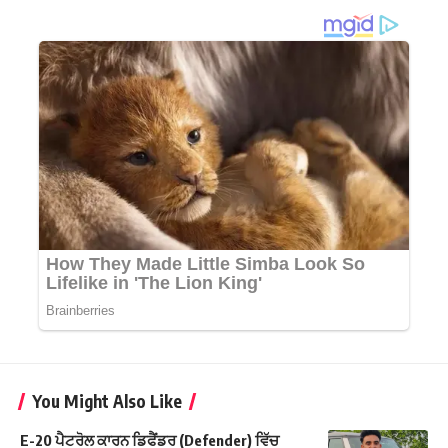
You Might Also Like
E-20 ਪੈਟਰੋਲ ਕਾਰਨ ਡਿਫੈਂਡਰ (Defender) ਵਿੱਚ