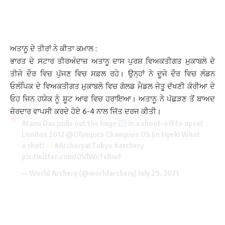
ਅਤਾਨੂ ਦੇ ਤੀਰਾਂ ਨੇ ਕੀਤਾ ਕਮਾਲ :
ਭਾਰਤ ਦੇ ਸਟਾਰ ਤੀਰਅੰਦਾਜ਼ ਅਤਾਨੂ ਦਾਸ ਪੁਰਸ਼ ਵਿਅਕਤੀਗਤ ਮੁਕਾਬਲੇ ਦੇ
ਤੀਜੇ ਦੌਰ ਵਿਚ ਪੁੱਜਣ ਵਿਚ ਸਫ਼ਲ ਰਹੇ। ਉਨ੍ਹਾਂ ਨੇ ਦੂਜੇ ਦੌਰ ਵਿਚ ਲੰਡਨ
ਓਲੰਪਿਕ ਦੇ ਵਿਅਕਤੀਗਤ ਮੁਕਾਬਲੇ ਵਿਚ ਗੋਲਡ ਮੈਡਲ ਜੇਤੂ ਦੱਖਣੀ ਕੋਰੀਆ ਦੇ
ਓਹ ਜਿਨ ਹਯੇਕ ਨੂੰ ਸ਼ੂਟ ਆਫ ਵਿਚ ਹਰਾਇਆ। ਅਤਾਨੂ ਨੇ ਪੱਛੜਣ ਤੋਂ ਬਾਅਦ
ਜ਼ੋਰਦਾਰ ਵਾਪਸੀ ਕਰਦੇ ਹੋਏ 6-4 ਨਾਲ ਜਿੱਤ ਦਰਜ ਕੀਤੀ।
Atanu Das pulls out the huge
in a shoot-off to upset
London 2012
@Olympics
Champion Oh Jin Hyek! What
a shot!
#ArcheryatTokyo
#archery
pic.twitter.com/OVlWxTsBwF
— World Archery (@worldarchery)
July 29, 2021