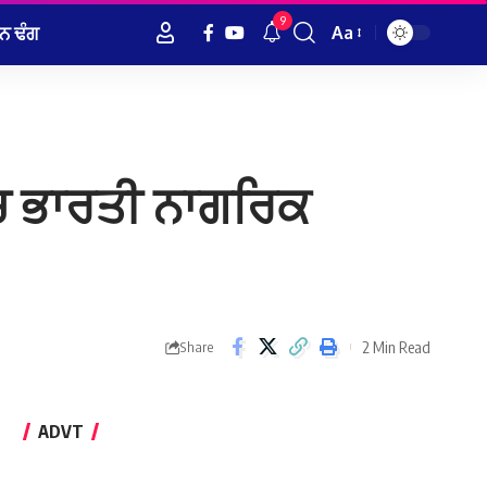
9
ਨ ਢੰਗ
Aa
Font
Resizer
‘ਚ ਭਾਰਤੀ ਨਾਗਰਿਕ
2 Min Read
Share
ADVT