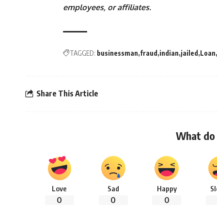
employees, or affiliates.
TAGGED:
businessman
fraud
indian
jailed
Loan
Share This Article
What do 
Love
Sad
Happy
S
0
0
0