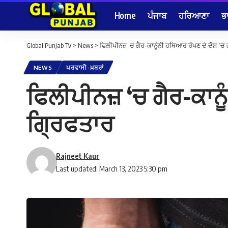
Home
ਪੰਜਾਬ
ਹਰਿਆਣਾ
ਭ
Global Punjab Tv
>
News
>
ਫਿਲੀਪੀਨਜ਼ ‘ਚ ਗੈਰ-ਕਾਨੂੰਨੀ ਹਥਿਆਰ ਰੱਖਣ ਦੇ ਦੋਸ਼ ‘
NEWS
ਪਰਵਾਸੀ-ਖ਼ਬਰਾਂ
ਫਿਲੀਪੀਨਜ਼ ‘ਚ ਗੈਰ-ਕਾਨ
ਗ੍ਰਿਫਤਾਰ
Rajneet Kaur
Last updated: March 13, 2023 5:30 pm