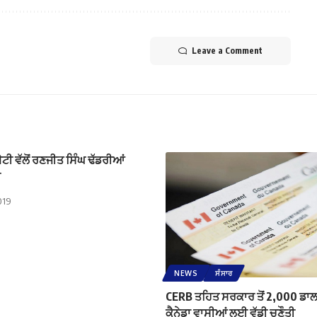
Leave a Comment
ਮੇਟੀ ਵੱਲੋਂ ਰਣਜੀਤ ਸਿੰਘ ਢੱਡਰੀਆਂ
ਬ
019
NEWS
ਸੰਸਾਰ
CERB ਤਹਿਤ ਸਰਕਾਰ ਤੋਂ 2,000 ਡਾਲਰ
ਕੈਨੇਡਾ ਵਾਸੀਆਂ ਲਈ ਵੱਡੀ ਚੁਣੌਤੀ