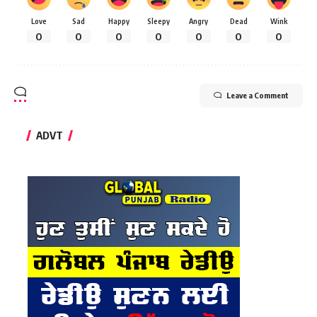
Love
Sad
Happy
Sleepy
Angry
Dead
Wink
0
0
0
0
0
0
0
Leave a Comment
ADVT