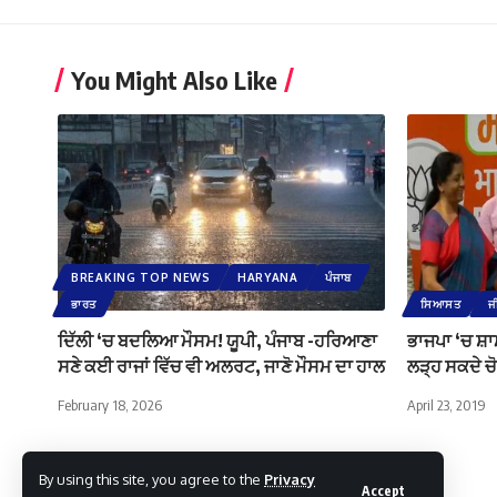
You Might Also Like
BREAKING TOP NEWS
HARYANA
ਪੰਜਾਬ
ਭਾਰਤ
ਸਿਆਸਤ
ਜ
ਦਿੱਲੀ ‘ਚ ਬਦਲਿਆ ਮੌਸਮ! ਯੂਪੀ, ਪੰਜਾਬ -ਹਰਿਆਣਾ
ਭਾਜਪਾ ‘ਚ ਸ਼ਾਮ
ਸਣੇ ਕਈ ਰਾਜਾਂ ਵਿੱਚ ਵੀ ਅਲਰਟ, ਜਾਣੋ ਮੌਸਮ ਦਾ ਹਾਲ
ਲੜ੍ਹ ਸਕਦੇ ਚੋ
February 18, 2026
April 23, 2019
By using this site, you agree to the
Privacy
Accept