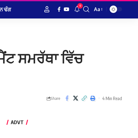
9
ਨ ਢੰਗ
Aa
Font
Resizer
ਮੈਂਟ ਸਮਰੱਥਾ ਵਿੱਚ
4 Min Read
Share
ADVT