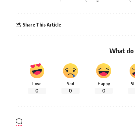
Share This Article
What do 
Love
Sad
Happy
S
0
0
0