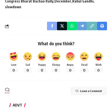
Congress Bharat Bachao Rally
December
Rahul Gandhi
slowdown
What do you think?
Love
Sad
Happy
Sleepy
Angry
Dead
Wink
0
0
0
0
0
0
0
Leave a Comment
ADVT