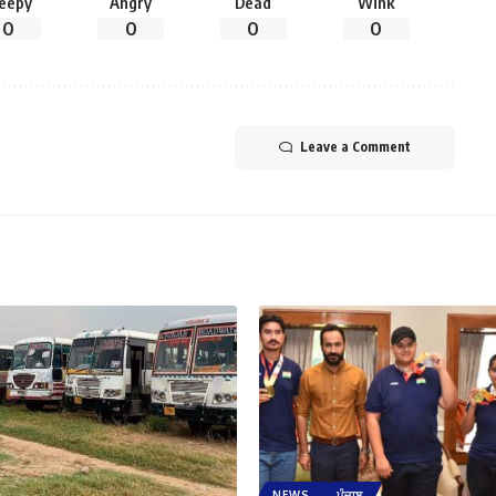
leepy
Angry
Dead
Wink
0
0
0
0
Leave a Comment
NEWS
ਪੰਜਾਬ