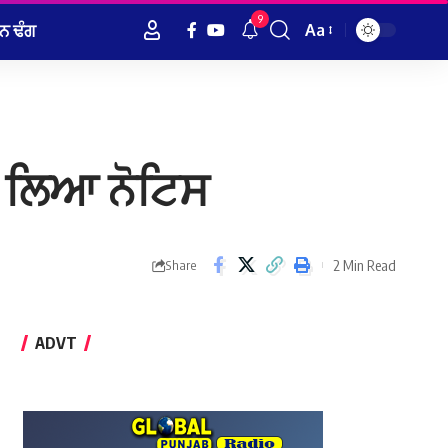
9
ਨ ਢੰਗ
Aa
Font
Resizer
ਨੇ ਲਿਆ ਨੋਟਿਸ
2 Min Read
Share
ADVT