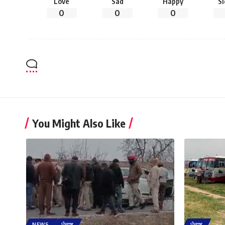
Love
Sad
Happy
S
0
0
0
You Might Also Like
NEWS
ਪੰਜਾਬ
ਪੰਜਾਬ