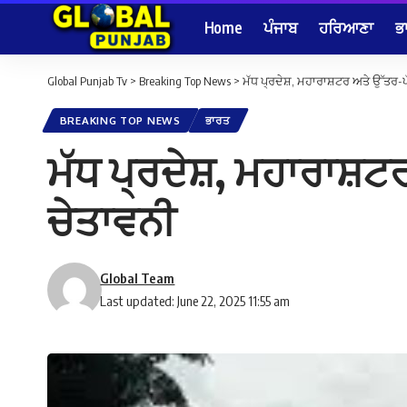
Home
ਪੰਜਾਬ
ਹਰਿਆਣਾ
ਭ
Global Punjab Tv
>
Breaking Top News
>
ਮੱਧ ਪ੍ਰਦੇਸ਼, ਮਹਾਰਾਸ਼ਟਰ ਅਤੇ ਉੱਤਰ-ਪ
BREAKING TOP NEWS
ਭਾਰਤ
ਮੱਧ ਪ੍ਰਦੇਸ਼, ਮਹਾਰਾਸ਼ਟ
ਚੇਤਾਵਨੀ
Global Team
Last updated: June 22, 2025 11:55 am