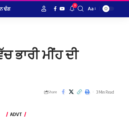
9
ਨ ਢੰਗ
Aa
Font
Resizer
ੱਚ ਭਾਰੀ ਮੀਂਹ ਦੀ
3 Min Read
Share
ADVT