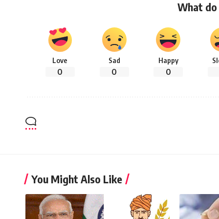
What do 
Love
Sad
Happy
S
0
0
0
You Might Also Like