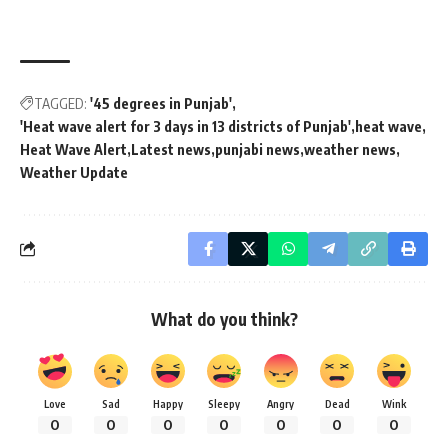
TAGGED:
'45 degrees in Punjab'
'Heat wave alert for 3 days in 13 districts of Punjab'
heat wave
Heat Wave Alert
Latest news
punjabi news
weather news
Weather Update
What do you think?
Love
Sad
Happy
Sleepy
Angry
Dead
Wink
0
0
0
0
0
0
0