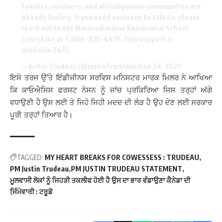
families, survivors, and all Indigenous communities are
already feeling. If you need someone to talk to, please
reach out to the National Indian Residential School
Crisis Line at 1-866-925-4419. This support is
available 24/7.
— Justin Trudeau (@JustinTrudeau)
June 24, 2021
ਇਸੇ ਤਰਜ ਉੱਤੇ ਇੰਡੀਜੀਨਸ ਸਰਵਿਸ ਮਨਿਸਟਰ ਮਾਰਕ ਮਿਲਰ ਨੇ ਆਖਿਆ
ਕਿ ਕਾਓਐਸਿਸ ਫਰਸਟ ਨੇਸਨ ਨੂੰ ਜਾਂਚ ਪ੍ਰਕਿਰਿਆ ਜਿਸ ਤਰ੍ਹਾਂ ਅੱਗੇ
ਵਧਾਉਣੀ ਹੈ ਉਸ ਲਈ ਤੇ ਜਿਹੋ ਜਿਹੀ ਮਦਦ ਦੀ ਲੋੜ ਹੈ ਉਹ ਦੇਣ ਲਈ ਸਰਕਾਰ
ਪੂਰੀ ਤਰ੍ਹਾਂ ਤਿਆਰ ਹੈ।
TAGGED:
MY HEART BREAKS FOR COWESSESS : TRUDEAU
PM Justin Trudeau
PM JUSTIN TRUDEAU STATEMENT
ਮੂਲਵਾਸੀ ਲੋਕਾਂ ਨੂੰ ਜਿਹੜੀ ਤਕਲੀਫ ਹੋਈ ਹੈ ਉਸ ਦਾ ਭਾਰ ਵੰਡਾਉਣਾ ਕੈਨੇਡਾ ਦੀ
ਜਿ਼ੰਮੇਵਾਰੀ : ਟਰੂਡੋ