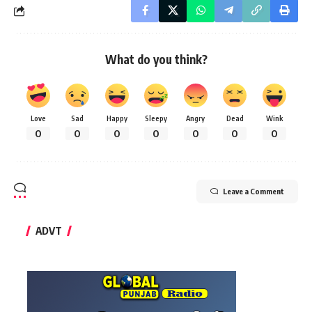
What do you think?
Love
Sad
Happy
Sleepy
Angry
Dead
Wink
0
0
0
0
0
0
0
Leave a Comment
ADVT