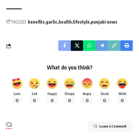
TAGGED:
benefits
garlic
health
lifestyle
punjabi news
What do you think?
Love
Sad
Happy
Sleepy
Angry
Dead
Wink
0
0
0
0
0
0
0
Leave a Comment