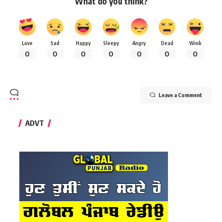
What do you think?
Love
Sad
Happy
Sleepy
Angry
Dead
Wink
0
0
0
0
0
0
0
Leave a Comment
ADVT