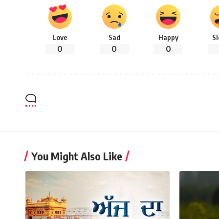
Love
Sad
Happy
S
0
0
0
You Might Also Like