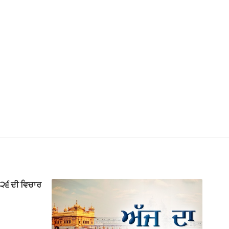
 ੨੬ ਦੀ ਵਿਚਾਰ