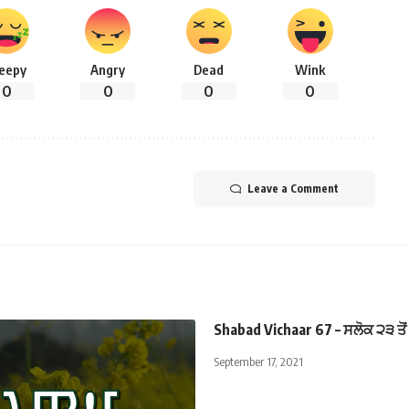
leepy
Angry
Dead
Wink
0
0
0
0
Leave a Comment
Shabad Vichaar 67 – ਸਲੋਕ ੨੩ ਤੋਂ
September 17, 2021