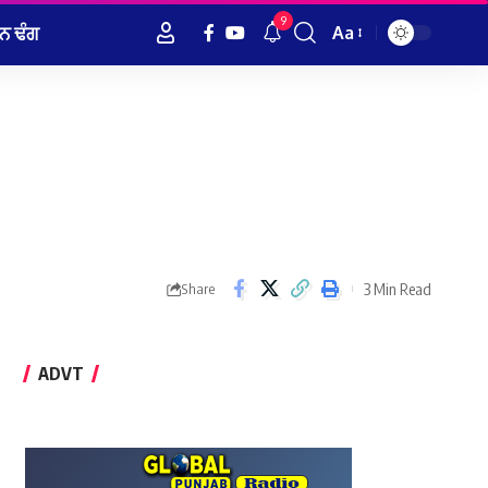
9
ਨ ਢੰਗ
Aa
Font
Resizer
3 Min Read
Share
ADVT