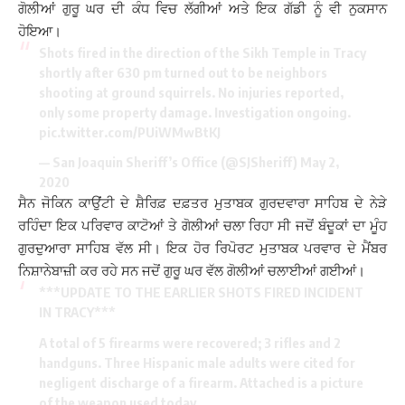
ਗੋਲੀਆਂ ਗੁਰੂ ਘਰ ਦੀ ਕੰਧ ਵਿਚ ਲੱਗੀਆਂ ਅਤੇ ਇਕ ਗੱਡੀ ਨੂੰ ਵੀ ਨੁਕਸਾਨ
ਹੋਇਆ।
Shots fired in the direction of the Sikh Temple in Tracy
shortly after 630 pm turned out to be neighbors
shooting at ground squirrels. No injuries reported,
only some property damage. Investigation ongoing.
pic.twitter.com/PUiWMwBtKJ
— San Joaquin Sheriff’s Office (@SJSheriff)
May 2,
2020
ਸੈਨ ਜੋਕਿਨ ਕਾਉਂਟੀ ਦੇ ਸ਼ੈਰਿਫ਼ ਦਫ਼ਤਰ ਮੁਤਾਬਕ ਗੁਰਦਵਾਰਾ ਸਾਹਿਬ ਦੇ ਨੇੜੇ
ਰਹਿੰਦਾ ਇਕ ਪਰਿਵਾਰ ਕਾਟੋਆਂ ਤੇ ਗੋਲੀਆਂ ਚਲਾ ਰਿਹਾ ਸੀ ਜਦੋਂ ਬੰਦੂਕਾਂ ਦਾ ਮੂੰਹ
ਗੁਰਦੁਆਰਾ ਸਾਹਿਬ ਵੱਲ ਸੀ। ਇਕ ਹੋਰ ਰਿਪੋਰਟ ਮੁਤਾਬਕ ਪਰਵਾਰ ਦੇ ਮੈਂਬਰ
ਨਿਸ਼ਾਨੇਬਾਜ਼ੀ ਕਰ ਰਹੇ ਸਨ ਜਦੋਂ ਗੁਰੂ ਘਰ ਵੱਲ ਗੋਲੀਆਂ ਚਲਾਈਆਂ ਗਈਆਂ।
***UPDATE TO THE EARLIER SHOTS FIRED INCIDENT
IN TRACY***
A total of 5 firearms were recovered; 3 rifles and 2
handguns. Three Hispanic male adults were cited for
negligent discharge of a firearm. Attached is a picture
of the weapon used today.