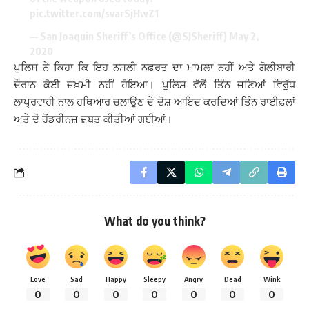
pic.twitter.com/svarSjHwZ1
— San Joaquin Sheriff’s Office (@SJSheriff)
May 2,
2020
ਪੁਲਿਸ ਨੇ ਕਿਹਾ ਕਿ ਇਹ ਨਸਲੀ ਨਫ਼ਰਤ ਦਾ ਮਾਮਲਾ ਨਹੀਂ ਅਤੇ ਗੋਲੀਬਾਰੀ
ਦੌਰਾਨ ਕੋਈ ਜ਼ਖ਼ਮੀ ਨਹੀਂ ਹੋਇਆ। ਪੁਲਿਸ ਵੱਲੋਂ ਤਿੰਨ ਜਣਿਆਂ ਵਿਰੁੱਧ
ਲਾਪ੍ਰਵਾਹੀ ਨਾਲ ਹਥਿਆਰ ਚਲਾਉਣ ਦੇ ਦੋਸ਼ ਆਇਦ ਕਰਦਿਆਂ ਤਿੰਨ ਰਾਈਫ਼ਲਾਂ
ਅਤੇ ਦੋ ਹੋਂਡਰੀਨਜ਼ ਜ਼ਬਤ ਕੀਤੀਆਂ ਗਈਆਂ।
What do you think?
Love
Sad
Happy
Sleepy
Angry
Dead
Wink
0
0
0
0
0
0
0