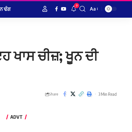
9
ਨ ਢੰਗ
Aa
Font
Resizer
ਇਹ ਖਾਸ ਚੀਜ਼; ਖੂਨ ਦੀ
3 Min Read
Share
ADVT