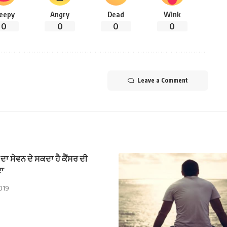
leepy
Angry
Dead
Wink
0
0
0
0
Leave a Comment
 ਦਾ ਸੇਵਨ ਦੇ ਸਕਦਾ ਹੈ ਕੈਂਸਰ ਦੀ
ਦਾ
2019