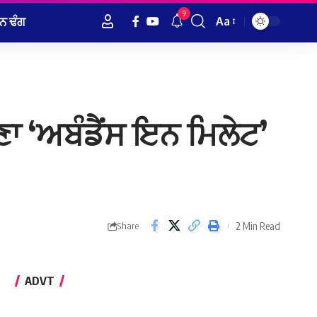
9
ਨ ਢੰਗ
Aa
Font
Resizer
 ‘ਅਬੰਡੈਂਸ ਇਨ ਮਿਲੇਟ’
2 Min Read
Share
ADVT