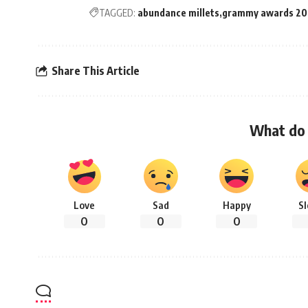
TAGGED:
abundance millets
grammy awards 2
Share This Article
What do 
Love
Sad
Happy
S
0
0
0