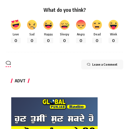
What do you think?
Love
Sad
Happy
Sleepy
Angry
Dead
Wink
0
0
0
0
0
0
0
Leave a Comment
ADVT