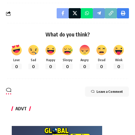
What do you think?
Love
Sad
Happy
Sleepy
Angry
Dead
Wink
0
0
0
0
0
0
0
Leave a Comment
ADVT