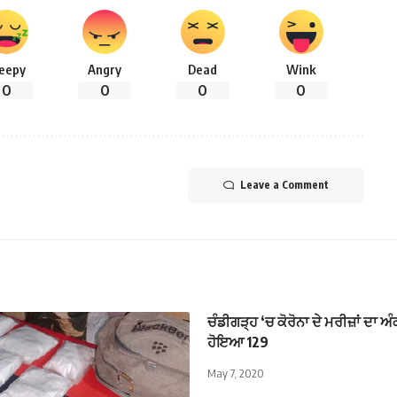
leepy
Angry
Dead
Wink
0
0
0
0
Leave a Comment
ਚੰਡੀਗੜ੍ਹ ‘ਚ ਕੋਰੋਨਾ ਦੇ ਮਰੀਜ਼ਾਂ ਦਾ ਅ
ਹੋਇਆ 129
May 7, 2020