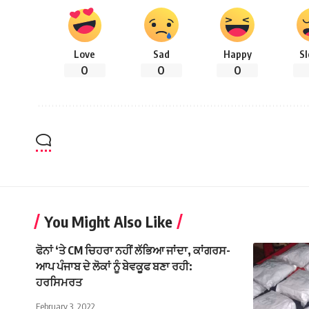
Love
Sad
Happy
S
0
0
0
You Might Also Like
ਫੋਨਾਂ ‘ਤੇ CM ਚਿਹਰਾ ਨਹੀਂ ਲੱਭਿਆ ਜਾਂਦਾ, ਕਾਂਗਰਸ-
ਆਪ ਪੰਜਾਬ ਦੇ ਲੋਕਾਂ ਨੂੰ ਬੇਵਕੂਫ ਬਣਾ ਰਹੀ:
ਹਰਸਿਮਰਤ
February 3, 2022