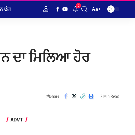
9
ਨ ਢੰਗ
Aa
Font
Resizer
ਦਿਨ ਦਾ ਮਿਲਿਆ ਹੋਰ
2 Min Read
Share
ADVT