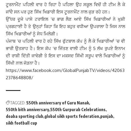
ਟੂਰਨਾਮੈਂਟ ਪਹਿਲੀ ਵਾਰ ਹੋ ਰਿਹਾ ਹੈ ਪਹਿਲਾ ਉਹ ਸਕੂਲ ਵਿਚੋਂ ਹੀ ਟੀਮ ਲੈ ਕੇ
ਜਾਂਦੈ ਸਨ ਪਰ ਹੁਣ ਸਿੱਖ ਖਿਡਾਰੀ ਇਸ ਟੂਰਨਾਮੈਂਟ ਨਾਲ ਜੁੜ ਰਹੇ ਹਨ।
ਉੱਧਰ ਦੂਜੇ ਪਾਸੇ ਟਰਾਇਲ ‘ਚ ਭਾਗ ਲੈਣ ਆਏ ਸਿੱਖ ਖਿਡਾਰੀਆਂ ਨੇ ਖੁਸ਼ੀ
ਪ੍ਰਗਟਾਈ ਹੈ ਤੇ ਉਨ੍ਹਾਂ ਕਿਹਾ ਕਿ ਇਹ ਬਹੁਤ ਵਧੀਆ ਉਪਰਾਲਾ ਹੈ ਜਿਸ ਨਾਲ
ਸਿੱਖ ਖਿਡਾਰੀਆਂ ਨੂੰ ਸੇਧ ਮਿਲੇਗੀ।
ਪੰਜਾਬ ‘ਚ ਪਹਿਲੀ ਵਾਰ ਹੋ ਰਹੇ ਸਿੱਖ ਫੁੱਟਬਾਲ ਕੱਪ ਨੂੰ ਲੈ ਕੇ ਖਿਡਾਰੀਆਂ ‘ਚ ਵੀ
ਭਾਰੀ ਉਤਸ਼ਾਹ ਹੈ। ਇਸ ਕੱਪ ‘ਚ ਜਿੱਤਣ ਵਾਲੀ ਟੀਮ ਨੂੰ 5 ਲੱਖ ਰੁਪਏ ਇਨਾਮ
ਦੀ ਰਾਸ਼ੀ ਦਿੱਤੀ ਜਾਵੇਗੀ ਤੇ ਇਸ ਦਾ ਮਕਸਦ ਸਿੱਖੀ ਸਰੂਪ ਵਾਲੇ ਖਿਡਾਰੀਆਂ ਨੂੰ
ਸਿੱਖੀ ਨਾਲ ਜੋੜਨਾ ਹੈ।
https://www.facebook.com/GlobalPunjabTV/videos/42063
2378648808/
TAGGED:
550th anniversary of Guru Nanak
550th bith anniversary
550th Gurpurab Celebrations
doaba sporting club
global sikh sports federation
punjab
sikh football cup