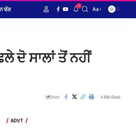
9
ਨ ਢੰਗ
Aa
Font
Resizer
ੇ ਦੋ ਸਾਲਾਂ ਤੋਂ ਨਹੀਂ
4 Min Read
Share
ADVT