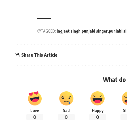
TAGGED:
jagjeet singh
punjabi singer
punjabi si
Share This Article
What do 
Love
Sad
Happy
S
0
0
0