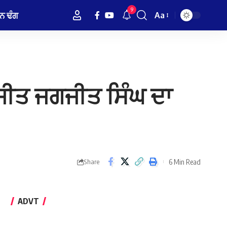
9
ਨ ਢੰਗ
Aa
Font
Resizer
ੰ ਜੀਤ ਜਗਜੀਤ ਸਿੰਘ ਦਾ
6 Min Read
Share
ADVT