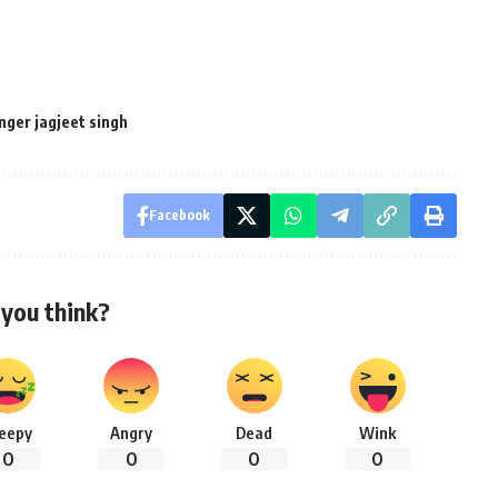
nger jagjeet singh
Facebook
you think?
leepy
Angry
Dead
Wink
0
0
0
0