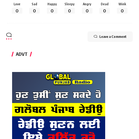
Love
Sad
Happy
Sleepy
Angry
Dead
Wink
0
0
0
0
0
0
0
Leave a Comment
ADVT