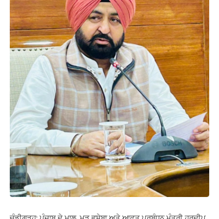
ਚੰਡੀਗੜ੍ਹ: ਪੰਜਾਬ ਦੇ ਮਾਲ, ਮੁੜ ਵਸੇਬਾ ਅਤੇ ਆਫ਼ਤ ਪ੍ਰਬੰਧਨ ਮੰਤਰੀ ਹਰਦੀਪ