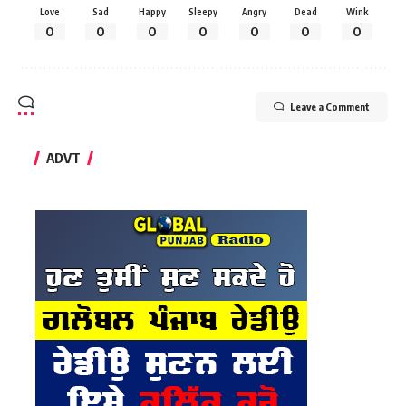
Love
Sad
Happy
Sleepy
Angry
Dead
Wink
0
0
0
0
0
0
0
Leave a Comment
ADVT