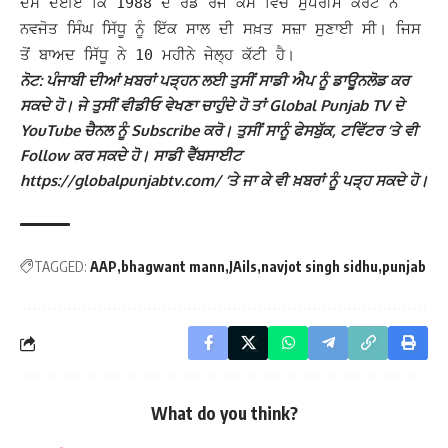
ਦਸ ਦਈਏ ਕਿ 1988 ਦੇ ਰੋਡ ਰੇਜ ਕੇਸ ਵਿੱਚ ਸੁਪਰੀਮ ਕੋਰਟ ਨੇ
ਨਵਜੋਤ ਸਿੰਘ ਸਿੱਧੂ ਨੂੰ ਇੱਕ ਸਾਲ ਦੀ ਸਖ਼ਤ ਸਜ਼ਾ ਸੁਣਾਈ ਸੀ। ਜਿਸ
ਤੋਂ ਬਾਅਦ ਸਿੱਧੂ ਨੇ 10 ਮਹੀਨੇ ਜੇਲ੍ਹ ਕੱਟੀ ਹੈ।
ਨੋਟ: ਪੰਜਾਬੀ ਦੀਆਂ ਖ਼ਬਰਾਂ ਪੜ੍ਹਨ ਲਈ ਤੁਸੀਂ ਸਾਡੀ ਐਪ ਨੂੰ ਡਾਊਨਲੋਡ ਕਰ
ਸਕਦੇ ਹੋ। ਜੇ ਤੁਸੀਂ ਵੀਡੀਓ ਵੇਖਣਾ ਚਾਹੁੰਦੇ ਹੋ ਤਾਂ Global Punjab TV ਦੇ
YouTube ਚੈਨਲ ਨੂੰ Subscribe ਕਰੋ। ਤੁਸੀਂ ਸਾਨੂੰ ਫੇਸਬੁੱਕ, ਟਵਿੱਟਰ ‘ਤੇ ਵੀ
Follow ਕਰ ਸਕਦੇ ਹੋ। ਸਾਡੀ ਵੈੱਬਸਾਈਟ
https://globalpunjabtv.com/ ‘ਤੇ ਜਾ ਕੇ ਵੀ ਖ਼ਬਰਾਂ ਨੂੰ ਪੜ੍ਹ ਸਕਦੇ ਹੋ।
TAGGED:
AAP
bhagwant mann
JAils
navjot singh sidhu
punjab
What do you think?