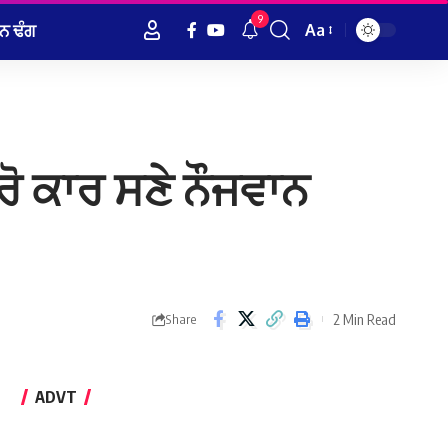
9
ਨ ਢੰਗ
Aa
Font
Resizer
ਟਰੋ ਕਾਰ ਸਣੇ ਨੌਜਵਾਨ
2 Min Read
Share
ADVT