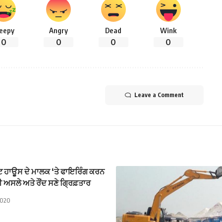
leepy
Angry
Dead
Wink
0
0
0
0
Leave a Comment
 ਹਾਊਸ ਦੇ ਮਾਲਕ ‘ਤੇ ਫਾਇਰਿੰਗ ਕਰਨ
ਸ਼ੀ ਅਸਲੇ ਅਤੇ ਰੌਂਦ ਸਣੇ ਗ੍ਰਿਫ਼ਤਾਰ
2020