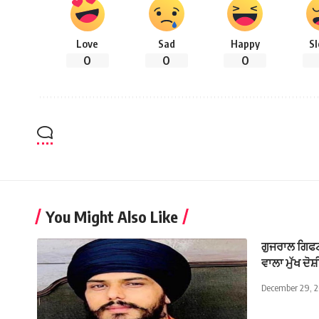
Love
Sad
Happy
S
0
0
0
You Might Also Like
ਗੁਜਰਾਲ ਗਿਫਟ
ਵਾਲਾ ਮੁੱਖ ਦੋ
December 29, 