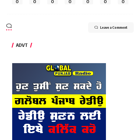
0
0
0
0
0
0
0
Leave a Comment
ADVT