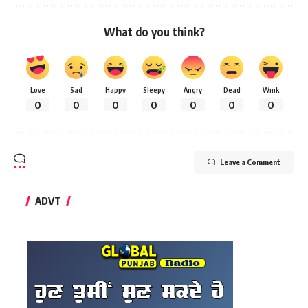
What do you think?
Love
Sad
Happy
Sleepy
Angry
Dead
Wink
0
0
0
0
0
0
0
Leave a Comment
ADVT