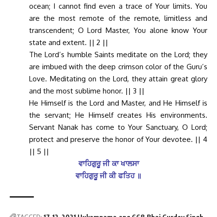
ocean; I cannot find even a trace of Your limits. You
are the most remote of the remote, limitless and
transcendent; O Lord Master, You alone know Your
state and extent. || 2 ||
The Lord’s humble Saints meditate on the Lord; they
are imbued with the deep crimson color of the Guru’s
Love. Meditating on the Lord, they attain great glory
and the most sublime honor. || 3 ||
He Himself is the Lord and Master, and He Himself is
the servant; He Himself creates His environments.
Servant Nanak has come to Your Sanctuary, O Lord;
protect and preserve the honor of Your devotee. || 4
|| 5 ||
ਵਾਹਿਗੁਰੂ ਜੀ ਕਾ ਖਾਲਸਾ
ਵਾਹਿਗੁਰੂ ਜੀ ਕੀ ਫਤਿਹ ॥