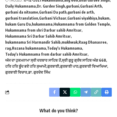
TAGGED:
17-12-2021 Hukamnama
ang 668
Bhai Gurdev Singh
Daily Hukamnama
Dr. Gurdev Singh
gurbani
Gurbani Arth
gurbani da nitname
Gurbani Da path
gurbani de arth
gurbani translation
Gurbani Vichaar
Gurbani viyakhiya
hukam
hukam Guru Da
hukamnama
Hukamnama from Golden Temple
Hukamnama from shri Darbar sahib Amritsar
Hukamnama Sri Darbar Sahib Amritsar
hukamnama Sri Harmandir Sahib
mukhwak
Raag Dhanasree
rag
Rozana hukamnama
Today's Hukamnama
Today's Hukamnama from darbar sahib Amritsar
ਅੱਜ ਦਾ ਹੁਕਮਨਾਮਾ ਸ੍ਰੀ ਦਰਬਾਰ ਸਾਹਿਬ ਤੋਂ
ਸ੍ਰੀ ਗੁਰੂ ਗ੍ਰੰਥ ਸਾਹਿਬ ਅੰਗ 668
ਹਰਿ ਹਰਿ ਬੂੰਦ ਭਏ ਹਰਿ ਸੁਆਮੀ
ਗੁਰਬਾਣੀ
ਗੁਰਬਾਣੀ ਪਾਠ
ਗੁਰਬਾਣੀ ਵਿਆਖਿਆ
ਗੁਰਬਾਣੀ ਵਿਚਾਰ
ਡਾ. ਗੁਰਦੇਵ ਸਿੰਘ
What do you think?