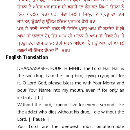
ਉਹਨਾਂ ਦੇ ਅੰਦਰ ਪਰਮਾਤਮਾ ਦੀ ਭਗਤੀ ਦਾ ਰੰਗ ਬਣ ਗਿਆ, ਉਹਨਾਂ ਨੂੰ
(ਲੋਕ ਪਰਲੋਕ ਵਿਚ) ਬੜੀ ਸੋਭਾ ਮਿਲੀ। ਜਿਨ੍ਹਾਂ ਨੇ ਪ੍ਰਭੂ ਦਾ ਨਾਮ
ਜਪਿਆ, ਉਹਨਾਂ ਨੂੰ ਉੱਤਮ ਇੱਜ਼ਤ ਪ੍ਰਾਪਤ ਹੋਈ ॥੩॥
ਪਰ, ਹੇ ਭਾਈ! ਭਗਤੀ ਕਰਨ ਦੀ ਵਿਓਂਤ ਪ੍ਰਭੂ ਆਪ ਹੀ ਬਣਾਂਦਾ ਹੈ (ਢੋ
ਆਪ ਹੀ ਢੁਕਾਂਦਾ ਹੈ), ਉਹ ਆਪ ਹੀ ਮਾਲਕ ਹੈ ਆਪ ਹੀ ਸੇਵਕ ਹੈ। ਹੇ
ਪ੍ਰਭੂ! ਤੇਰਾ ਦਾਸ ਨਾਨਕ ਤੇਰੀ ਸਰਨ ਆਇਆ ਹੈ। ਤੂੰ ਆਪ ਹੀ ਆਪਣੇ
ਭਗਤਾਂ ਦੀ ਇੱਜ਼ਤ ਰੱਖਦਾ ਹੈਂ ॥੪॥੫॥
English Translation
DHANAASAREE, FOURTH MEHL: The Lord, Har, Har, is
the rain-drop; I am the song-bird, crying, crying out for
it. O Lord God, please bless me with Your Mercy, and
pour Your Name into my mouth, even if for only an
instant. || 1 ||
Without the Lord, I cannot live for even a second. Like
the addict who dies without his drug, I die without the
Lord. || Pause ||
You, Lord, are the deepest, most unfathomable