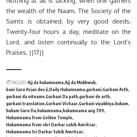
Nothing at all is lacking, when one gathers
the wealth of the Naam. The Society of the
Saints is obtained, by very good deeds.
Twenty-four hours a day, meditate on the
Lord, and listen continually to the Lord’s
Praises. ||17||
TAGGED:
Ajj da hukamnama
Ajj da Mukhwak
bani Guru Arjan dev ji
Daily Hukamnama
gurbani
Gurbani Arth
gurbani da nitname
Gurbani Da path
gurbani de arth
gurbani translation
Gurbani Vichaar
Gurbani viyakhiya
hukam
hukam Guru Da
hukamnama
hukamnama ang 709
Hukamnama from Golden Temple
Hukamnama from shri Darbar sahib Amritsar
Hukamnama Sri Darbar Sahib Amritsar