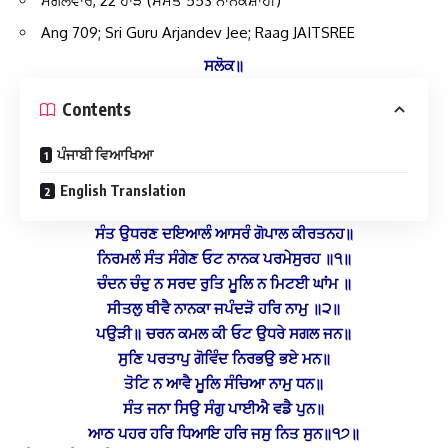
ਮੰਗਲਵਾਰ, 22 ਹਾੜ (ਸੰਮਤ 553 ਨਾਨਕਸ਼ਾਹੀ)
Ang 709; Sri Guru Arjandev Jee; Raag JAITSREE
ਸਲੋਕ॥
Contents
ਪੰਜਾਬੀ ਵਿਆਖਿਆ
English Translation
ਸੰਤ ਉਧਰਣ ਦਇਆਲੰ ਆਸਰੰ ਗੋਪਾਲ ਕੀਰਤਨਹ॥
ਨਿਰਮਲੰ ਸੰਤ ਸੰਗੇਣ ਓਟ ਨਾਨਕ ਪਰਮੇਸੁਰਹ ॥੧॥
ਚੰਦਨ ਚੰਦੁ ਨ ਸਰਦ ਰੁਤਿ ਮੂਲਿ ਨ ਮਿਟਈ ਘਾਂਮ ॥
ਸੀਤਲੁ ਥੀਵੈ ਨਾਨਕਾ ਜਪੰਦੜੋ ਹਰਿ ਨਾਮੁ ॥੨॥
ਪਉੜੀ॥ ਚਰਨ ਕਮਲ ਕੀ ਓਟ ਉਧਰੇ ਸਗਲ ਜਨ॥
ਸੁਣਿ ਪਰਤਾਪੁ ਗੋਵਿੰਦ ਨਿਰਭਉ ਭਏ ਮਨ॥
ਤੋਟਿ ਨ ਆਵੈ ਮੂਲਿ ਸੰਚਿਆ ਨਾਮੁ ਧਨ॥
ਸੰਤ ਜਨਾ ਸਿਉ ਸੰਗੁ ਪਾਈਐ ਵਡੈ ਪੁਨ॥
ਆਠ ਪਹਰ ਹਰਿ ਧਿਆਇ ਹਰਿ ਜਸੁ ਨਿਤ ਸੁਨ॥੧੭॥