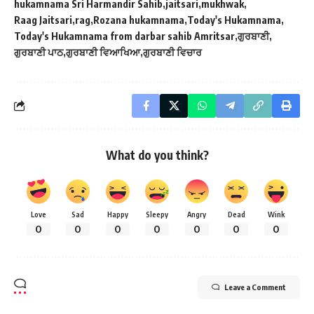
hukamnama Sri Harmandir Sahib
jaitsari
mukhwak
Raag Jaitsari
rag
Rozana hukamnama
Today's Hukamnama
Today's Hukamnama from darbar sahib Amritsar
ਗੁਰਬਾਣੀ
ਗੁਰਬਾਣੀ ਪਾਠ
ਗੁਰਬਾਣੀ ਵਿਆਖਿਆ
ਗੁਰਬਾਣੀ ਵਿਚਾਰ
What do you think?
Love
Sad
Happy
Sleepy
Angry
Dead
Wink
0
0
0
0
0
0
0
Leave a Comment