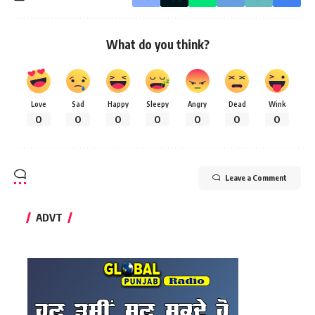
What do you think?
Love
Sad
Happy
Sleepy
Angry
Dead
Wink
0
0
0
0
0
0
0
Leave a Comment
ADVT